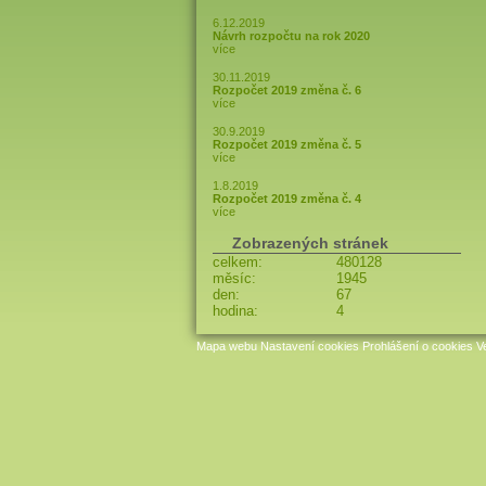
6.12.2019
Návrh rozpočtu na rok 2020
více
30.11.2019
Rozpočet 2019 změna č. 6
více
30.9.2019
Rozpočet 2019 změna č. 5
více
1.8.2019
Rozpočet 2019 změna č. 4
více
Zobrazených stránek
celkem:
480128
měsíc:
1945
den:
67
hodina:
4
Mapa webu
Nastavení cookies
Prohlášení o cookies
V