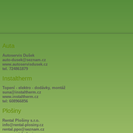
Auta
Autoservis Dušek
auto-dusek@seznam.cz
www.autoservisdusek.cz
tel. 724861879
Instaltherm
Topení - elektro - dodávky, montáž
suna@instaltherm.cz
www.instaltherm.cz
tel: 608966856
Plošiny
Rental Plošiny s.r.o.
info@rental-plosiny.cz
rental.ppo@seznam.cz