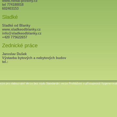
www.rental-plosiny.cz
tel 774180018
602403153
Sladké
Sladké od Blanky
www.sladkeodblanky.cz
info@sladkeodblanky.cz
+420 775622657
Zednické práce
Jaroslav Dušek
Výstavba bytových a nebytových budov
tel.:
erze pro slabozraké
Verze bez stylu
Standardní verze
Prohlášení o přístupnosti
Vygenerova