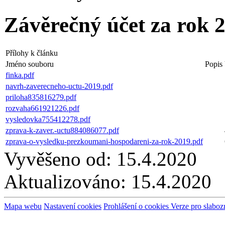
Závěrečný účet za rok
Přílohy k článku
Jméno souboru
Popis
finka.pdf
navrh-zaverecneho-uctu-2019.pdf
priloha835816279.pdf
rozvaha661921226.pdf
vysledovka755412278.pdf
zprava-k-zaver.-uctu884086077.pdf
zprava-o-vysledku-prezkoumani-hospodareni-za-rok-2019.pdf
Vyvěšeno od:
15.4.2020
Aktualizováno:
15.4.2020
Mapa webu
Nastavení cookies
Prohlášení o cookies
Verze pro slaboz