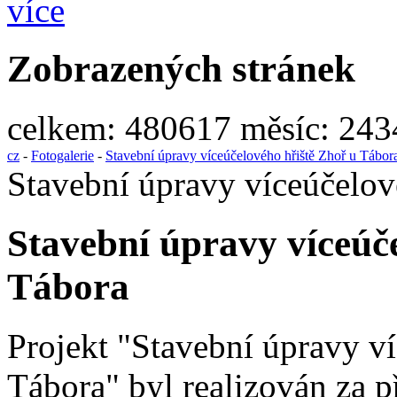
více
Zobrazených stránek
celkem:
480617
měsíc:
243
cz
-
Fotogalerie
-
Stavební úpravy víceúčelového hřiště Zhoř u Tábor
Stavební úpravy víceúčelov
Stavební úpravy víceúč
Tábora
Projekt "Stavební úpravy v
Tábora" byl realizován za p