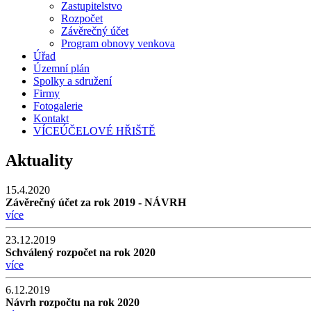
Zastupitelstvo
Rozpočet
Závěrečný účet
Program obnovy venkova
Úřad
Územní plán
Spolky a sdružení
Firmy
Fotogalerie
Kontakt
VÍCEÚČELOVÉ HŘIŠTĚ
Aktuality
15.4.2020
Závěrečný účet za rok 2019 - NÁVRH
více
23.12.2019
Schválený rozpočet na rok 2020
více
6.12.2019
Návrh rozpočtu na rok 2020